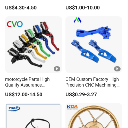
Sprocket Kit for Gn125 Cg-
Motorcycle Engine for
contato que previne eficazmente o vazamento de
US$4.30-4.50
US$1.00-10.00
125 Bm150
Honda/Suzuki/Bajaj/Lifan
graxa, prolongando a vida útil do rolamento. Este
Motorcycle Spare Parts
Piezas Para Motocicleta
rolamento representa a combinação perfeita de
inovação e funcionalidade, atendendo às mais
altas expectativas de diversos setores.
motorcycle Parts High
OEM Custom Factory High
Quality Assurance
Precision CNC Machining
Hydraulic Clutch Brake
Aluminum Parts Motorcycle
US$12.00-14.50
US$0.29-3.27
Handle Motorcycle Spare
Accessories
Parts Brake Pump
Motorcycle Accessories