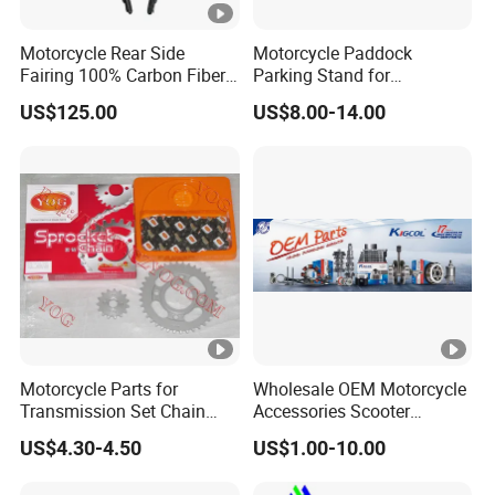
Motorcycle Rear Side
Motorcycle Paddock
Fairing 100% Carbon Fiber
Parking Stand for
Motorcycle Parts
Motorcycle Rear Wheel
US$125.00
US$8.00-14.00
Front Slides Stand Lift
Motorcycle Parts for
Wholesale OEM Motorcycle
Transmission Set Chain
Accessories Scooter
Sprocket Kit for Gn125 Cg-
Motorcycle Engine for
US$4.30-4.50
US$1.00-10.00
125 Bm150
Honda/Suzuki/Bajaj/Lifan
Motorcycle Spare Parts