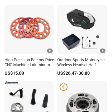
High Precision Factory Price
Outdoor Sports Motorcycle
CNC Machined Aluminum
Wireless Headset Half-
Motorcycle Sprocket
Duplex Intercom 1000m
US$15.00
US$26.47-30.88
Waterproof Motorcycle
Helmet Intercom