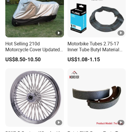
Hot Selling 210d
Motorbike Tubes 2.75-17
Motorcycle Cover Updated
Inner Tube Butyl Material
Silver Coating Waterproof
Tr4 Valve 77mm
US$8.50-10.50
US$1.08-1.15
Sun Dust Protection
Width/Basic Customization
ODM/Sample
Customization