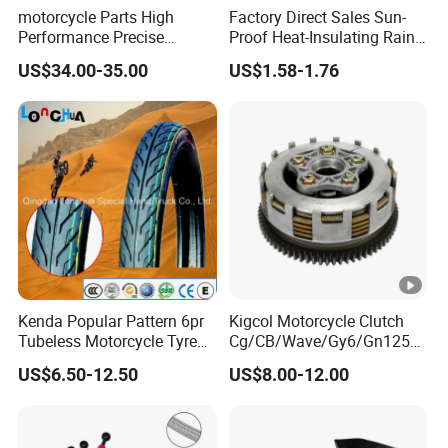
motorcycle Parts High
Factory Direct Sales Sun-
Performance Precise
Proof Heat-Insulating Rain-
Motorcycle Accessories
Proof Oxford Cloth
US$34.00-35.00
US$1.58-1.76
Brake Caliper Piston 4-
Lightweight Durable
30*15 Motorcycle Brake
Motorcycle Seat Cover
Caliper for Universal
Motorcycle Spare Parts
Kenda Popular Pattern 6pr
Kigcol Motorcycle Clutch
Tubeless Motorcycle Tyre
Cg/CB/Wave/Gy6/Gn125/P
(60/70-17)
ulsar/Fz Motorcycle Spare
US$6.50-12.50
US$8.00-12.00
Part OEM Accessories for
Honda/YAMAHA/Bajaj/Suz
uki/Zs/Lifan