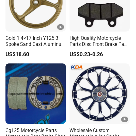
Gold 1.4×17 Inch Y125 3
High Quality Motorcycle
Spoke Sand Cast Aluminum
Parts Disc Front Brake Pad
Motorcycle Front Wheel Rim
Cbx Cg125 CD110
US$18.60
US$0.23-0.26
for Disc Brake
Cg125 Motorcycle Parts
Wholesale Custom