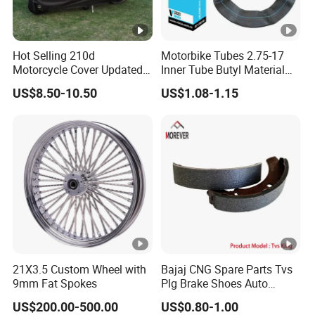
Hot Selling 210d
Motorbike Tubes 2.75-17
Motorcycle Cover Updated
Inner Tube Butyl Material
Silver Coating Waterproof
Tr4 Valve 77mm
US$8.50-10.50
US$1.08-1.15
Sun Dust Protection
Width/Basic Customization
ODM/Sample
Customization
21X3.5 Custom Wheel with
Bajaj CNG Spare Parts Tvs
9mm Fat Spokes
Plg Brake Shoes Auto
Rickshaw Motorcycle Parts
US$200.00-500.00
US$0.80-1.00