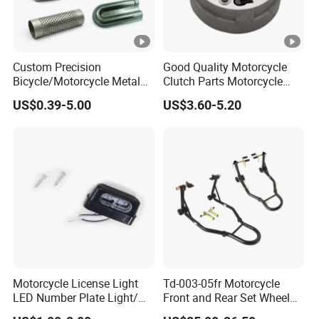
Custom Precision
Good Quality Motorcycle
Bicycle/Motorcycle Metal
Clutch Parts Motorcycle
Parts Stainless Steel
Clutch Assy C90
US$0.39-5.00
US$3.60-5.20
Aluminum/Zinc Alloy
Hardware Stamping
Component
Motorcycle License Light
Td-003-05fr Motorcycle
LED Number Plate Light/
Front and Rear Set Wheel
Licences Lamps
Paddock Lift and Repair