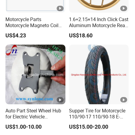
Motorcycle Parts
1.6+2.15×14 Inch Click Cast
Motorcycle Magneto Coil
Aluminum Motorcycle Rear
for Titan 150
Wheel Rim for Drum Brake
US$4.23
US$18.60
Auto Part Steel Wheel Hub
Supper Tire for Motorcycle
for Electric Vehicle
110/90-17 110/90-18 E-
Accessories
MARK Approved
US$1.00-10.00
US$15.00-20.00