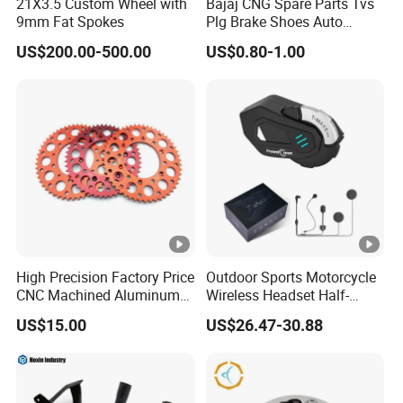
21X3.5 Custom Wheel with
Bajaj CNG Spare Parts Tvs
9mm Fat Spokes
Plg Brake Shoes Auto
Rickshaw Motorcycle Parts
US$200.00-500.00
US$0.80-1.00
High Precision Factory Price
Outdoor Sports Motorcycle
CNC Machined Aluminum
Wireless Headset Half-
Motorcycle Sprocket
Duplex Intercom 1000m
US$15.00
US$26.47-30.88
Waterproof Motorcycle
Helmet Intercom