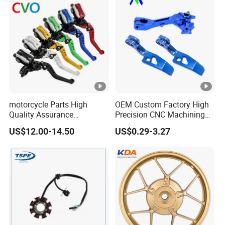
Piezas Para Motocicleta
motorcycle Parts High
OEM Custom Factory High
Quality Assurance
Precision CNC Machining
Hydraulic Clutch Brake
Aluminum Parts Motorcycle
US$12.00-14.50
US$0.29-3.27
Handle Motorcycle Spare
Accessories
Parts Brake Pump
Motorcycle Accessories