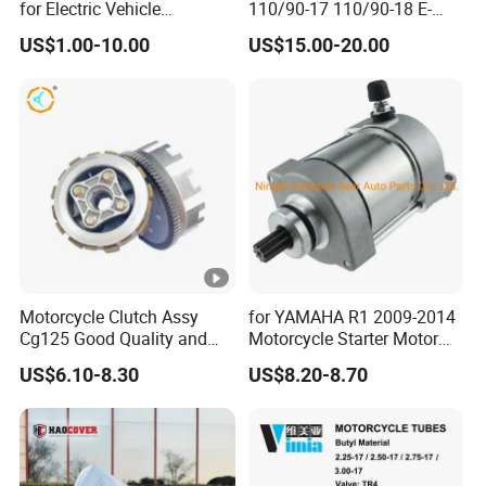
for Electric Vehicle
110/90-17 110/90-18 E-
Accessories
MARK Approved
US$1.00-10.00
US$15.00-20.00
Motorcycle Clutch Assy
for YAMAHA R1 2009-2014
Cg125 Good Quality and
Motorcycle Starter Motor
Stable Status
Boot Starter 14b-81890-00-
US$6.10-8.30
US$8.20-8.70
00