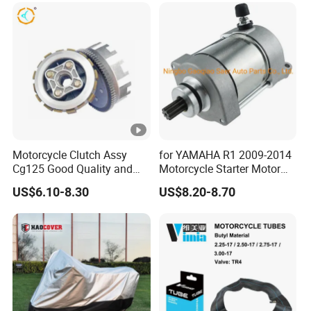
Motorcycle Clutch Assy
for YAMAHA R1 2009-2014
Cg125 Good Quality and
Motorcycle Starter Motor
Stable Status
Boot Starter 14b-81890-00-
US$6.10-8.30
US$8.20-8.70
00