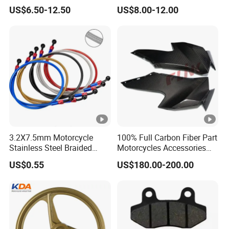
(60/70-17)
ulsar/Fz Motorcycle Spare
US$6.50-12.50
US$8.00-12.00
Part OEM Accessories for
Honda/YAMAHA/Bajaj/Suz
uki/Zs/Lifan
3.2X7.5mm Motorcycle
100% Full Carbon Fiber Part
Stainless Steel Braided
Motorcycles Accessories
PTFE Nylon Brake Line
Side Fairings for Kawasaki
US$0.55
US$180.00-200.00
Brake Hose Clutch Line
Zx10 2021+