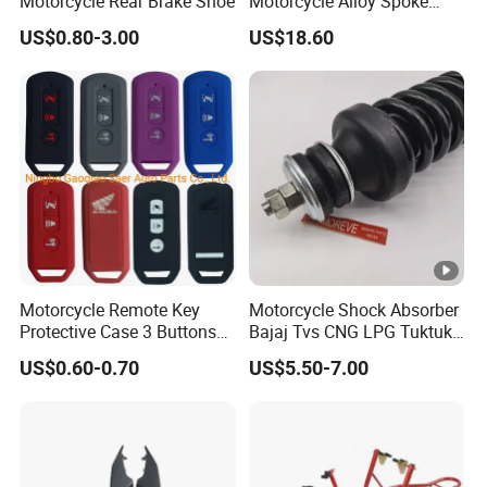
Motorcycle Rear Brake Shoe
Motorcycle Alloy Spoke
Wheel Rim, 1.85×18 Inch 10
US$0.80-3.00
US$18.60
Spoke Wuyang Rear Wheel
for Drum Brake
Motorcycle Remote Key
Motorcycle Shock Absorber
Protective Case 3 Buttons
Bajaj Tvs CNG LPG Tuktuk
for Honda Pcx Sh 125 150
Spare Parts
US$0.60-0.70
US$5.50-7.00
2016 Super Cub Hybrid
2019 Monkey Super Cub
Shvn