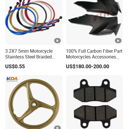
3.2X7.5mm Motorcycle
100% Full Carbon Fiber Part
Stainless Steel Braided
Motorcycles Accessories
PTFE Nylon Brake Line
Side Fairings for Kawasaki
US$0.55
US$180.00-200.00
Brake Hose Clutch Line
Zx10 2021+