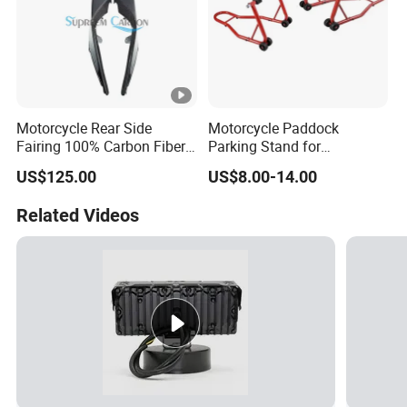
Motorcycle Rear Side
Motorcycle Paddock
Fairing 100% Carbon Fiber
Parking Stand for
Motorcycle Parts
Motorcycle Rear Wheel
US$125.00
US$8.00-14.00
Front Slides Stand Lift
Related Videos