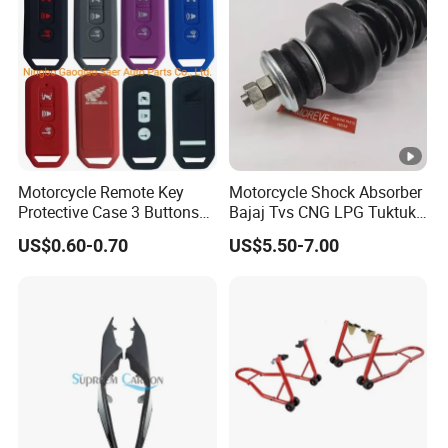
Motorcycle Remote Key
Motorcycle Shock Absorber
Protective Case 3 Buttons
Bajaj Tvs CNG LPG Tuktuk
for Honda Pcx Sh 125 150
Spare Parts
US$0.60-0.70
US$5.50-7.00
2016 Super Cub Hybrid
2019 Monkey Super Cub
Shvn