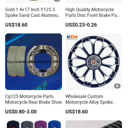
Gold 1.4×17 Inch Y125 3
High Quality Motorcycle
Spoke Sand Cast Aluminum
Parts Disc Front Brake Pad
Motorcycle Front Wheel Rim
Cbx Cg125 CD110
US$18.60
US$0.23-0.26
for Disc Brake
Cg125 Motorcycle Parts
Wholesale Custom
Motorcycle Rear Brake Shoe
Motorcycle Alloy Spoke
Wheel Rim, 1.85×18 Inch 10
US$0.80-3.00
US$18.60
Spoke Wuyang Rear Wheel
for Drum Brake