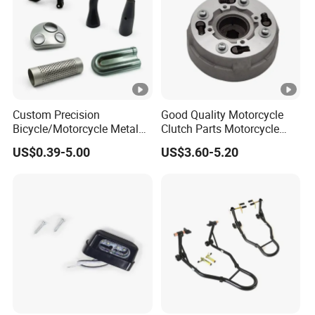
Custom Precision
Good Quality Motorcycle
Bicycle/Motorcycle Metal
Clutch Parts Motorcycle
Parts Stainless Steel
Clutch Assy C90
US$0.39-5.00
US$3.60-5.20
Aluminum/Zinc Alloy
Hardware Stamping
Component