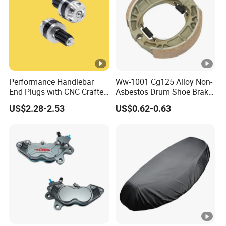
Performance Handlebar
Ww-1001 Cg125 Alloy Non-
End Plugs with CNC Crafted
Asbestos Drum Shoe Brake
Structural Integrity,
Motorcycle Parts
US$2.28-2.53
US$0.62-0.63
Motorcycle