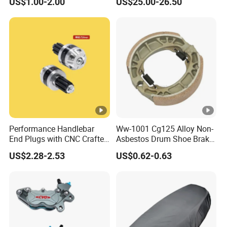
US$1.00-2.00
US$25.00-26.50
Stand
Performance Handlebar
Ww-1001 Cg125 Alloy Non-
End Plugs with CNC Crafted
Asbestos Drum Shoe Brake
Structural Integrity,
Motorcycle Parts
US$2.28-2.53
US$0.62-0.63
Motorcycle