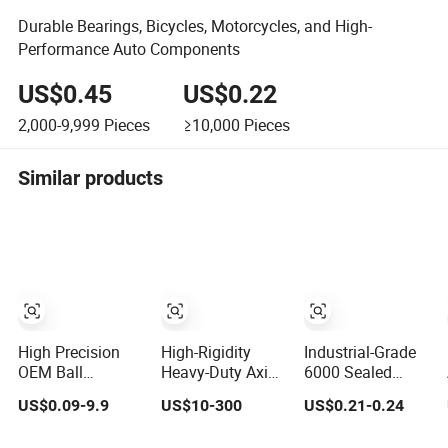
Durable Bearings, Bicycles, Motorcycles, and High-
Performance Auto Components
US$0.45
US$0.22
2,000-9,999
Pieces
≥10,000
Pieces
Similar products
High Precision
High-Rigidity
Industrial-Grade
OEM Ball
Heavy-Duty Axial-
6000 Sealed
Bearings -
Adjustable N
Bearing
US$0.09-9.9
US$10-300
US$0.21-0.24
SKF/NSK/NTN/Koyo/NACHI
Type Cylindrical
10X26X8mm
Equivalent Deep
Roller Bearing for
2RS/Zz Chrome