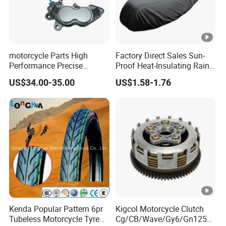
motorcycle Parts High
Factory Direct Sales Sun-
Performance Precise
Proof Heat-Insulating Rain-
Motorcycle Accessories
Proof Oxford Cloth
US$34.00-35.00
US$1.58-1.76
Brake Caliper Piston 4-
Lightweight Durable
30*15 Motorcycle Brake
Motorcycle Seat Cover
Caliper for Universal
Motorcycle Spare Parts
Kenda Popular Pattern 6pr
Kigcol Motorcycle Clutch
Tubeless Motorcycle Tyre
Cg/CB/Wave/Gy6/Gn125/P