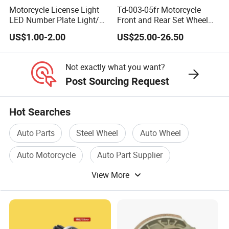
Motorcycle License Light
Td-003-05fr Motorcycle
LED Number Plate Light/
Front and Rear Set Wheel
Licences Lamps
Paddock Lift and Repair
US$1.00-2.00
US$25.00-26.50
Stand
Not exactly what you want?
Post Sourcing Request
Hot Searches
Auto Parts
Steel Wheel
Auto Wheel
Auto Motorcycle
Auto Part Supplier
View More
Motorcycle Wheel