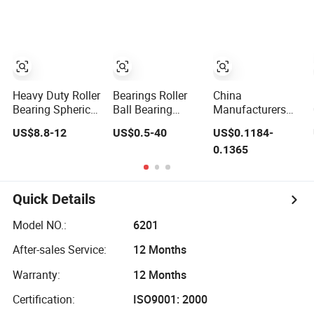
Groove, Angular
Material-Handling
Steel for Heavy-
Contact, Thrust &
Duty Machinery
Self-Aligning
Agricultural
Types
Equipment
Heavy Duty Roller
Bearings Roller
China
Bearing Spherical
Ball Bearing
Manufacturers
Roller Bearings
Heavy Duty Insert
High Precision
US$8.8-12
US$0.5-40
US$0.1184-
for Mining
Bearings Pillow
Heavy Duty
0.1365
Crusher Vibrating
Blcok Bearings
Thrust Ball
Screen Steel Mill
with Chrome
Bearing 51105
222 223 Series
Steel Gcr15
51106 51107
22210 22212
UCP208
51108 51109
Quick Details
22220 NTN ball-
51110 51112
bearings 1688
Bearings Supplier
Model NO.:
6201
china
After-sales Service:
12 Months
Warranty:
12 Months
Certification:
ISO9001: 2000